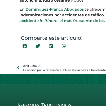
autonomía, lucro cesante
y otros.
En
Domínguez-Franco Abogados
te ofrecemo
indemnizaciones por accidentes de tráfico
.
accidente
in itinere
, el más frecuente de los
¡Comparte este artículo!
ANTERIOR
Asesores Tributarios