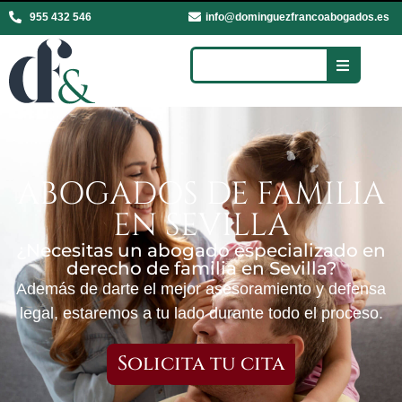
955 432 546
info@dominguezfrancoabogados.es
ABOGADOS DE FAMILIA
EN SEVILLA
¿Necesitas un abogado especializado en
derecho de familia en Sevilla?
Además de darte el mejor asesoramiento y defensa
legal, estaremos a tu lado durante todo el proceso.
Solicita tu cita