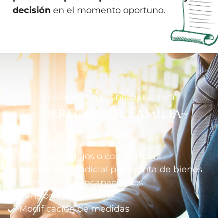
decisión
en el momento oportuno.
Principales áreas de trabajo del
~ Derecho de Familia~
Divorcios, separaciones
Custodia de hijos o compartida
Autorización judicial para venta de bienes
de menores e incapacitados
Pensión alimenticia
Modificación de medidas