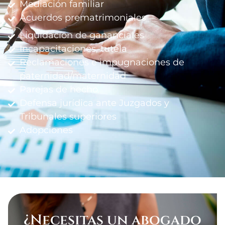
Mediación familiar
Acuerdos prematrimoniales
Liquidación de gananciales
Incapacitaciones, tutela
Reclamaciones e impugnaciones de
paternidad/maternidad
Parejas de hecho
Defensa jurídica ante Juzgados y
Tribunales superiores
Adopciones
¿Necesitas un abogado