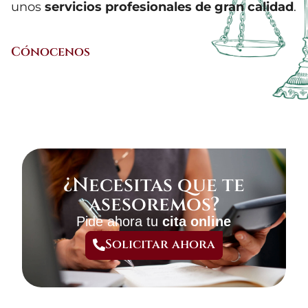
unos
servicios profesionales de gran calidad
.
Cónocenos
¿Necesitas que te
asesoremos?
Pide ahora tu
cita online
Solicitar ahora