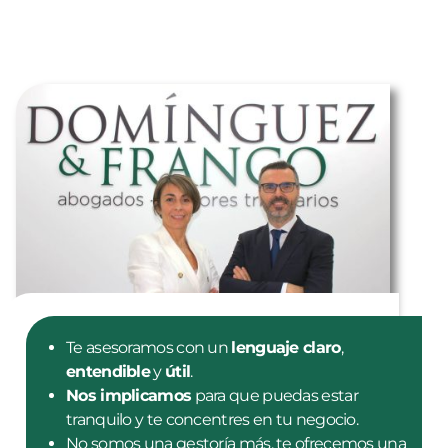
Te asesoramos con un
lenguaje claro
,
entendible
y
útil
.
Nos implicamos
para que puedas estar
tranquilo y te concentres en tu negocio.
No somos una gestoría más, te ofrecemos una