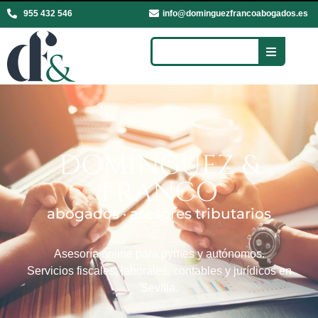
955 432 546
info@dominguezfrancoabogados.es
DOMÍNGUEZ &
FRANCO
abogados · asesores tributarios
Asesoría online para pymes y autónomos.
Servicios fiscales, laborales, contables y jurídicos en
Sevilla.