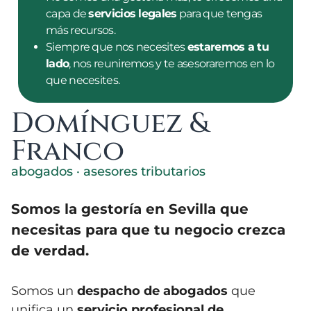
capa de
servicios legales
para que tengas
más recursos.
Siempre que nos necesites
estaremos a tu
lado
, nos reuniremos y te asesoraremos en lo
que necesites.
Domínguez &
Franco
abogados · asesores tributarios
Somos la gestoría en Sevilla que
necesitas para que tu negocio crezca
de verdad.
Somos un
despacho de abogados
que
unifica un
servicio profesional de