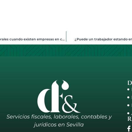
La competencia de la jurisdicción social en ejecuciones laborales cuando existen empresas en concurso de acreedores y empresas que no lo están
¿Puede un trabajador estando en 
D
Servicios fiscales, laborales, contables y
R
jurídicos en Sevilla