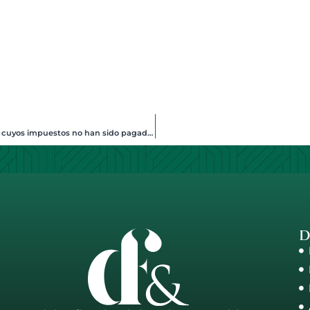
¿Qué ocurre cuando se vende un bien recibido en herencia, cuyos impuestos no han sido pagados? ¿Quién paga esos impuestos y hasta dónde?
D